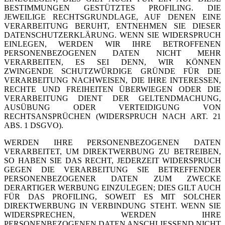
BESTIMMUNGEN GESTÜTZTES PROFILING. DIE
JEWEILIGE RECHTSGRUNDLAGE, AUF DENEN EINE
VERARBEITUNG BERUHT, ENTNEHMEN SIE DIESER
DATENSCHUTZERKLÄRUNG. WENN SIE WIDERSPRUCH
EINLEGEN, WERDEN WIR IHRE BETROFFENEN
PERSONENBEZOGENEN DATEN NICHT MEHR
VERARBEITEN, ES SEI DENN, WIR KÖNNEN
ZWINGENDE SCHUTZWÜRDIGE GRÜNDE FÜR DIE
VERARBEITUNG NACHWEISEN, DIE IHRE INTERESSEN,
RECHTE UND FREIHEITEN ÜBERWIEGEN ODER DIE
VERARBEITUNG DIENT DER GELTENDMACHUNG,
AUSÜBUNG ODER VERTEIDIGUNG VON
RECHTSANSPRÜCHEN (WIDERSPRUCH NACH ART. 21
ABS. 1 DSGVO).
WERDEN IHRE PERSONENBEZOGENEN DATEN
VERARBEITET, UM DIREKTWERBUNG ZU BETREIBEN,
SO HABEN SIE DAS RECHT, JEDERZEIT WIDERSPRUCH
GEGEN DIE VERARBEITUNG SIE BETREFFENDER
PERSONENBEZOGENER DATEN ZUM ZWECKE
DERARTIGER WERBUNG EINZULEGEN; DIES GILT AUCH
FÜR DAS PROFILING, SOWEIT ES MIT SOLCHER
DIREKTWERBUNG IN VERBINDUNG STEHT. WENN SIE
WIDERSPRECHEN, WERDEN IHRE
PERSONENBEZOGENEN DATEN ANSCHLIESSEND NICHT